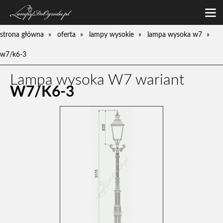
oferta
strona główna
oferta
lampy wysokie
lampa wysoka w7
lampy niskie
galeria
w7/k6-3
lampy średnie
o firmie
lampy wysokie
Lampa wysoka W7 wariant
zamówienia
kinkiety
W7/K6-3
kontakt
pompy
słupki
umywalki
ławki