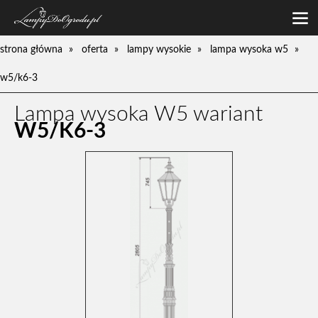
oferta
strona główna
oferta
lampy wysokie
lampa wysoka w5
lampy niskie
galeria
w5/k6-3
lampy średnie
o firmie
lampy wysokie
Lampa wysoka W5 wariant
zamówienia
kinkiety
W5/K6-3
kontakt
pompy
słupki
umywalki
ławki