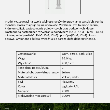
Model W1 z uwagi na swoją wielkość należy do grupy lamp wysokich. Punkt
montażu klosza znajduje się na wysokości 2050mm. Jest to model latarni,
który umożliwia zastosowanie pojedynczych oraz podwójnych kloszy.
Dostępne są następujące rozwiązania pojedyncze (K4-3, K6-3, Fi250, Fi300),
a także podwójne(K4-2, K4-3, K62, K6-3) i potrójne(K4-2, K6-2). Sama
oprawa, wykonana z żeliwa, wyróżnia się bardzo dużą dekoracyjnością.
Zastosowanie
Dom, ogród, park, ulica
Waga
88.0 kg
Wysokość
280,5 cm
ilość elem. podst./słupa
3
Materiał obudowy/słupa lampy
żeliwo
Materiał klosza
Żeliwo, szkło
Styl
klasyczny
Kolor
wg karty RAL
Napięcie
230V
Maksymalna moc żarówki
100W