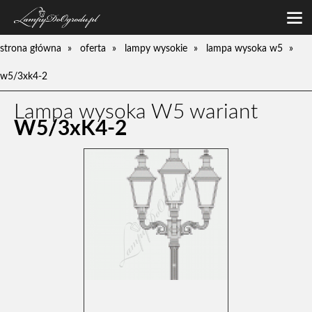
oferta
strona główna
oferta
lampy wysokie
lampa wysoka w5
lampy niskie
galeria
w5/3xk4-2
lampy średnie
o firmie
lampy wysokie
Lampa wysoka W5 wariant
zamówienia
kinkiety
W5/3xK4-2
kontakt
pompy
słupki
umywalki
ławki