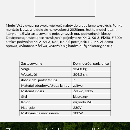
Model W1 z uwagi na swoją wielkość należy do grupy lamp wysokich. Punkt
montażu klosza znajduje się na wysokości 2050mm. Jest to model latarni,
który umożliwia zastosowanie pojedynczych oraz podwójnych kloszy.
Dostępne są następujące rozwiązania pojedyncze (K4-3, K6-3, Fi250, Fi300),
a także podwójne(K4-2, K4-3, K62, K6-3) i potrójne(K4-2, K6-2). Sama
oprawa, wykonana z żeliwa, wyróżnia się bardzo dużą dekoracyjnością.
Zastosowanie
Dom, ogród, park, ulica
Waga
134.0 kg
Wysokość
304,5 cm
ilość elem. podst./słupa
7
Materiał obudowy/słupa lampy
żeliwo
Materiał klosza
Żeliwo, szkło
Styl
klasyczny
Kolor
wg karty RAL
Napięcie
230V
Maksymalna moc żarówki
100W