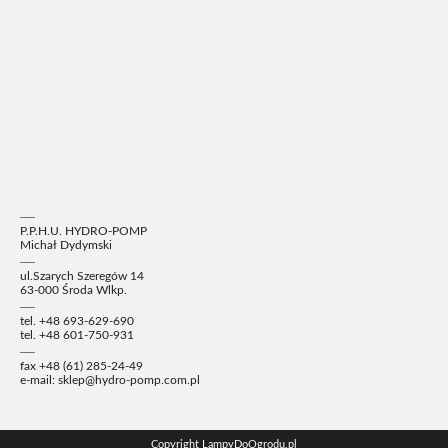
P.P.H.U. HYDRO-POMP
Michał Dydymski
ul.Szarych Szeregów 14
63-000 Środa Wlkp.
tel. +48 693-629-690
tel. +48 601-750-931
fax +48 (61) 285-24-49
e-mail:
sklep@hydro-pomp.com.pl
Copyright LampyDoOgrodu.pl