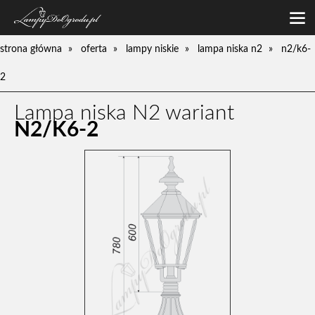
oferta
strona główna
oferta
lampy niskie
lampa niska n2
n2/k6-
lampy niskie
galeria
2
lampy średnie
o firmie
lampy wysokie
Lampa niska N2 wariant
zamówienia
kinkiety
N2/K6-2
kontakt
pompy
słupki
umywalki
ławki