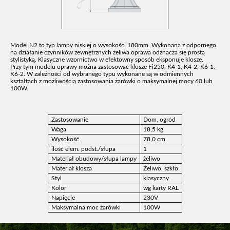
Model N2 to typ lampy niskiej o wysokości 180mm. Wykonana z odpornego
na działanie czynników zewnętrznych żeliwa oprawa odznacza się prostą
stylistyką. Klasyczne wzornictwo w efektowny sposób eksponuje klosze.
Przy tym modelu oprawy można zastosować klosze Fi250, K4-1, K4-2, K6-1,
K6-2. W zależności od wybranego typu wykonane są w odmiennych
kształtach z możliwością zastosowania żarówki o maksymalnej mocy 60 lub
100W.
Zastosowanie
Dom, ogród
Waga
18,5 kg
Wysokość
78,0 cm
ilość elem. podst./słupa
1
Materiał obudowy/słupa lampy
żeliwo
Materiał klosza
Żeliwo, szkło
Styl
klasyczny
Kolor
wg karty RAL
Napięcie
230V
Maksymalna moc żarówki
100W