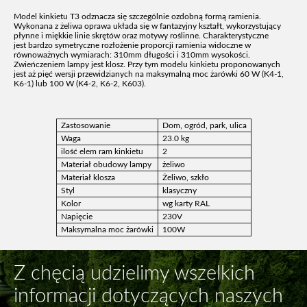
Model kinkietu T3 odznacza się szczególnie ozdobną formą ramienia.
Wykonana z żeliwa oprawa układa się w fantazyjny kształt, wykorzystujący
płynne i miękkie linie skrętów oraz motywy roślinne. Charakterystyczne
jest bardzo symetryczne rozłożenie proporcji ramienia widoczne w
równoważnych wymiarach: 310mm długości i 310mm wysokości.
Zwieńczeniem lampy jest klosz. Przy tym modelu kinkietu proponowanych
jest aż pięć wersji przewidzianych na maksymalną moc żarówki 60 W (K4-1,
K6-1) lub 100 W (K4-2, K6-2, K603).
Zastosowanie
Dom, ogród, park, ulica
Waga
23.0 kg
ilość elem ram kinkietu
2
Materiał obudowy lampy
żeliwo
Materiał klosza
Żeliwo, szkło
Styl
klasyczny
Kolor
wg karty RAL
Napięcie
230V
Maksymalna moc żarówki
100W
Z chęcią udzielimy wszelkich
informacji dotyczących naszych