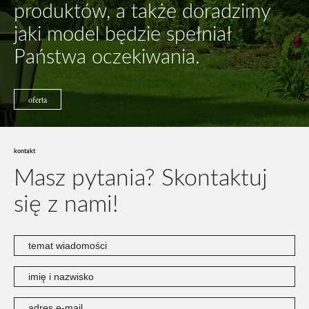
produktów, a także doradzimy
jaki model będzie spełniał
Państwa oczekiwania.
oferta
kontakt
Masz pytania?
Skontaktuj
się z nami!