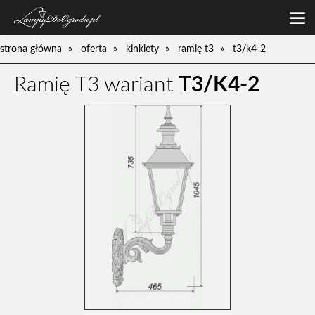
oferta
strona główna
oferta
kinkiety
ramię t3
t3/k4-2
lampy niskie
galeria
Ramię T3 wariant
T3/K4-2
lampy średnie
o firmie
lampy wysokie
zamówienia
kinkiety
kontakt
pompy
słupki
umywalki
ławki